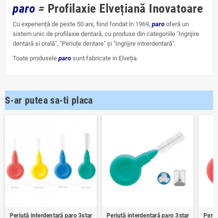
paro
=
Profilaxie Elvețiană Inovatoare
Cu experiență de peste 50 ani, fiind fondat în 1969,
paro
oferă un
sistem unic de profilaxie dentară, cu produse din categoriile "Ingrijire
dentară si orală", "Periuțe dentare" și "Ingrijire intrerdentară".
Toate produsele
paro
sunt fabricate in Elveția.
S-ar putea sa-ti placa
Periuță interdentară paro 3star
Periuță interdentară paro 3star
Periu