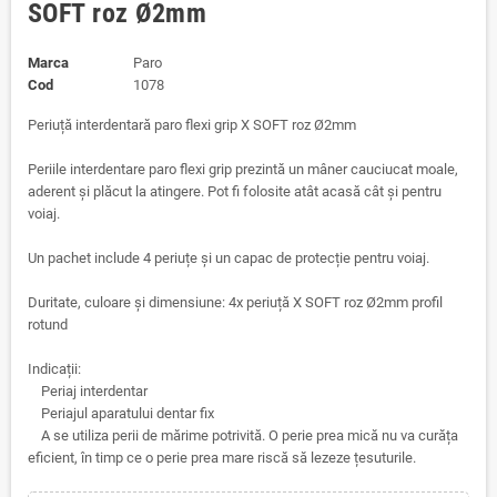
SOFT roz Ø2mm
Marca
Paro
Cod
1078
Periuță interdentară paro flexi grip X SOFT roz Ø2mm
Periile interdentare paro flexi grip prezintă un mâner cauciucat moale,
aderent și plăcut la atingere. Pot fi folosite atât acasă cât și pentru
voiaj.
Un pachet include 4 periuțe și un capac de protecție pentru voiaj.
Duritate, culoare și dimensiune: 4x periuță X SOFT roz Ø2mm profil
rotund
Indicații:
Periaj interdentar
Periajul aparatului dentar fix
A se utiliza perii de mărime potrivită. O perie prea mică nu va curăța
eficient, în timp ce o perie prea mare riscă să lezeze țesuturile.