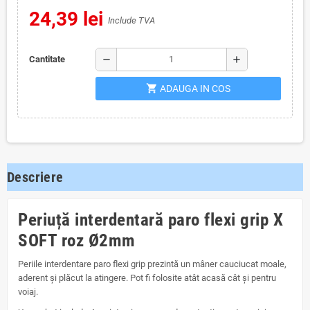
24,39 lei
Include TVA
remove
add
Cantitate
shopping_cart
ADAUGA IN COS
Descriere
Periuță interdentară paro flexi grip X
SOFT roz Ø2mm
Periile interdentare paro flexi grip prezintă un mâner cauciucat moale,
aderent și plăcut la atingere. Pot fi folosite atât acasă cât și pentru
voiaj.