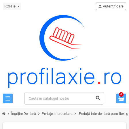
RON lei
person
Autentificare
0
view_headline
search
chevron_right
chevron_right
chevron_right
Îngrijire Dentară
Periuțe interdentare
Periuță interdentară paro flexi