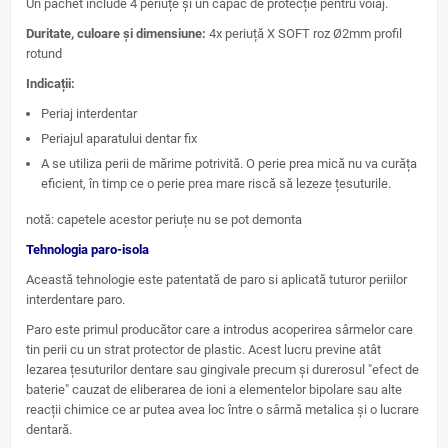
Un pachet include 4 periuțe și un capac de protecție pentru voiaj.
Duritate, culoare și dimensiune:
4x periuță X SOFT roz Ø2mm profil
rotund
Indicații:
Periaj interdentar
Periajul aparatului dentar fix
A se utiliza perii de mărime potrivită. O perie prea mică nu va curăța
eficient, în timp ce o perie prea mare riscă să lezeze țesuturile.
notă: capetele acestor periuțe nu se pot demonta
Tehnologia paro-isola
Această tehnologie este patentată de paro si aplicată tuturor periilor
interdentare paro.
Paro este primul producător care a introdus acoperirea sârmelor care
tin perii cu un strat protector de plastic. Acest lucru previne atât
lezarea țesuturilor dentare sau gingivale precum și durerosul "efect de
baterie" cauzat de eliberarea de ioni a elementelor bipolare sau alte
reacții chimice ce ar putea avea loc între o sârmă metalica și o lucrare
dentară.